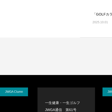
「GOLF
2025.10.01
JWGA Clumn
JW
一生健康・一生ゴルフ
JWGA通信 第61号