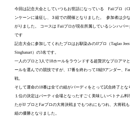
今回は記念大会としていつもお世話になっている Faiiプロ（Chak
ンケーンに遠征し、３組での開催となりました。 参加者は少
がりました。 コースは Faiiプロが現在所属しているシンハパー
です
記念大会に参加してくれたプロはお馴染みのJJプロ（Taglao Jeeraviv
Singhanart）の3名です。
一人のプロと3人で18ホールをラウンドする超贅沢なプロアマ
ールを選んでの競技ですが、17番を終わってJJ組9アンダー、Far
戦。
そして運命の18番は全ての組がバーディをとって試合終了とな
１位の決定はパーティ会場となったすごく美味しいベトナム料
たがJJ プロとFarプロの大将決戦までもつれにもつれ、大将戦
組の優勝となりました。