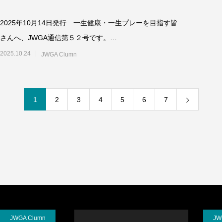
2025年10月14日発行 一生健康・一生プレーを目指す皆
さんへ、JWGA通信第５２号です。
+++++++++++++++++++
2025.10.24
JWGA Clumn
1
2
3
4
5
6
7
JWGA Clumn
JW