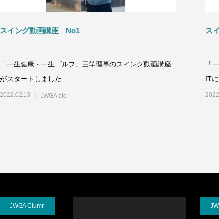
スイング動画講座 No1
スイ
「一生健康・一生ゴルフ」三竿理事のスイング動画講座
「一
がスタートしました
IT
2022.02.13
2022
JWGA etc
JWGA Clumn
JW