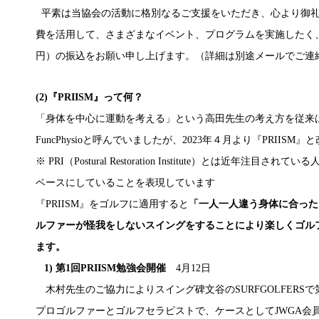
平素は当協会の活動に格別なるご支援をいただき、心より御礼
費を活用して、さまざまなイベント、プログラムを実施したく、年会
円）の振込をお願い申し上げます。（詳細は別途メールでご連
(2)『PRIISM』って何？
「身体を中心に運動を考える」という高田先生の考え方を従来
FuncPhysioと呼んでいましたが、2023年４月より『PRIIS
※ PRI（Postural Restoration Institute）とは近年注目
ベースにしていることを表現しています
『PRIISM』をゴルフに適用すると
「一人一人違う身体に合った
ルファーが怪我をしないスイングをすることにより楽しくゴル
ます。
1) 第1回PRIISM勉強会開催
4月12日
木村先生のご協力によりスイング碑文谷のSURFGOLFERSで
プロゴルファーとゴルフセラピストで、ケースとしてJWGA会