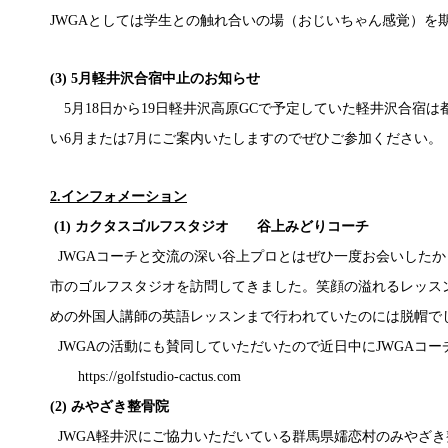
JWGAとしては学生との触れ合いの場（おじいちゃん感覚）を
(3) 5月軽井沢合宿中止のお知らせ
5月18日から19日軽井沢高原GCで予定していた軽井沢合宿
い6月または7月にご案内いたしますのでぜひご参加ください。
2.インフォメーション
(1) カクタスゴルフスタジオ 谷上みどりコーチ
JWGAコーチと交流の深い谷上プロとはぜひ一度お会いした
市のゴルフスタジオを訪問してきました。笑顔の溢れるレッス
めの外国人講師の英語レッスンまで行われていたのには脱帽で
JWGAの活動にも賛同していただいたので近日中にJWGAコ
https://golfstudio-cactus.com
(2) みやざき整骨院
JWGA軽井沢にご協力いただいている群馬県嬬恋村のみやざ