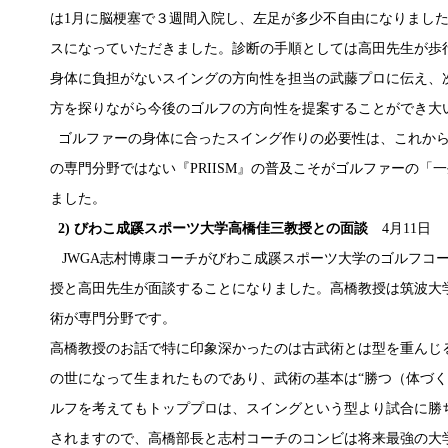
は1月に脳梗塞で３週間入院し、左足が多少不自由になりまし
スになっていただきました。診断の手順としては高田先生が歩
身体に負担がないスイングの方向性を担当の武藤プロに伝え、
方を探りながら今後のゴルフの方向性を提案することができ大
ゴルファーの身体に合ったスイング作りの必要性は、これから
の専門分野ではない『PRIISM』の普及こそがゴルファーの
ました。
2) びわこ成蹊スポーツ大学高橋佳三教授との面談
4月11日
JWGA志村博康コーチがびわこ成蹊スポーツ大学のゴルフコ
授と高田先生が面談することになりました。高橋教授は筑波大
術が専門分野です。
高橋教授のお話で特に印象深かったのは古武術とは型を重んじ
の世になって生まれたものであり、武術の基本は“勝つ（体づく
ルフを考えてもトッププロは、スイングという型より試合に勝
されますので、高橋部長と志村コーチのコンビは将来最強の大