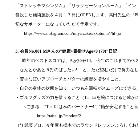
「ストレッチマシンジム」「リラクゼーションルーム」「イン
併設した施術施設を４月１７日にOPENします。高田先生の『PR
切なサポーターになっていただく予定です。
https://www.instagram.com/miya.zakisekkotuinn/?hl=ja
3. 会員No.001 Mさんの”健康+目指せAge+9 (79)”日記
昨年のベストスコアは、Age(69)+14。 今年のこれまでのベスト
なんとかあと５打のばしたい!! と、ただ望むだけで努力な
・苦手な短いアプローチとパターの練習を増やすこと。
・自分の身体の状態を知り、いつも左回転がスムーズにできる
・ゴルフグッズの力を借りること (Tai Taiを腕につけると確か
<ご参考 : “Tai Taiは私のパートナー❗️”, “軸が安定する” と
https://taitai.jp/?mode=f2
(*) 武藤プロ、今年度も栃木でのラウンドレッスンよろしくお