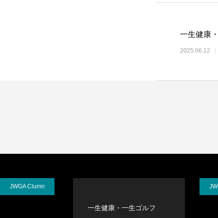
一生健康・
2025.06.12
JWGA Clumn
JW
一生健康・一生ゴルフ