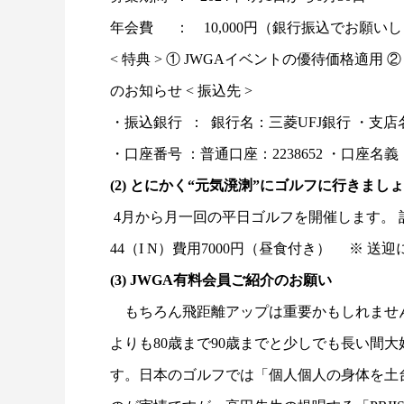
年会費 ： 10,000円（銀行振込でお願い
< 特典 > ① JWGAイベントの優待価格適
のお知らせ < 振込先 >
・振込銀行 ： 銀行名：三菱UFJ銀行 ・支
・口座番号 ：普通口座：2238652 ・口
(2) とにかく“元気溌溂”にゴルフに行きまし
4月から月一回の平日ゴルフを開催します。 記
44（I N）費用7000円（昼食付き） ※ 
(3) JWGA有料会員ご紹介のお願い
もちろん飛距離アップは重要かもしれません
よりも80歳まで90歳までと少しでも長い間
す。日本のゴルフでは「個人個人の身体を土