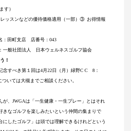
します）
用 ② レッスンなどの優待価格適用（一部）③ お得情報
店名：田町支店 店番号：043
座名義：一般社団法人 日本ウェルネスゴルフ協会
ょう！
念すべき第１回は4月22日（月）緑野C C 8：
送迎については大槻までご相談ください。
が、JWGAは「一生健康・一生プレー」とはそれ
大好きなゴルフを楽しみたいという仲間の集まりで
台にしたゴルフ」は頭では理解できるけれどという