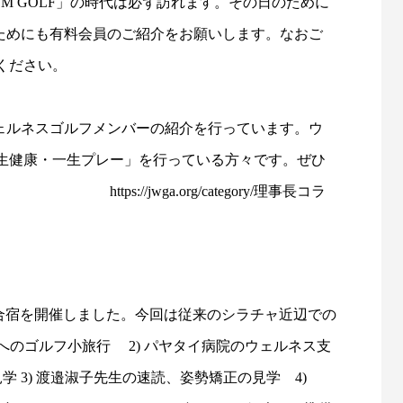
SM GOLF」の時代は必ず訪れます。その日のために
のためにも有料会員のご紹介をお願いします。なおご
絡ください。
ェルネスゴルフメンバーの紹介を行っています。ウ
生健康・一生プレー」を行っている方々です。ぜひ
てください。
https://jwga.org/category/理事長コラ
フ合宿を開催しました。今回は従来のシラチャ近辺での
へのゴルフ小旅行 2) パヤタイ病院のウェルネス支
の見学 3) 渡邉淑子先生の速読、姿勢矯正の見学 4)