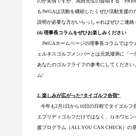
のが実情ですが、高田先生の提唱する「PRII
もJWGAは活動を継続したくぜひ活動支援
説明が必要な方がいらっしゃればぜひご連
(4) 理事長コラムをぜひお楽しみください
JWGAホームページの理事長コラムではウ
ェルネスゴルフメンバーとは元気潑溂に「一
あなたのゴルフライフの参考にし
ム/
2. 楽しみが広がった“タイゴルフ合宿”
今年も2月1日から10日の日程でタイゴル
エブリディゴルフだけではなく、1) ホワヒン
援プログラム（ALL YOU CAN CHECK）