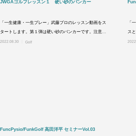
JWGAゴルフレッスン１ 硬い砂のバンカー
Fun
「一生健康・一生プレー」武藤プロのレッスン動画をス
「一
タートします。第１弾は硬い砂のバンカーです。注意事
スと
項として動画は一方通行の情報に
紹介
2022.08.30
2022
Golf
FuncPysio/FunkGolf 高田洋平 セミナーVol.03