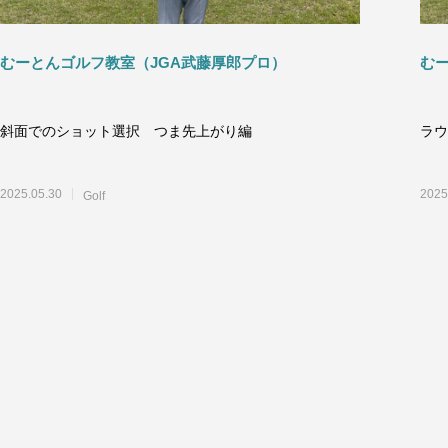
むーとんゴルフ教室（JGA武藤厚郎プロ）
む
斜面でのショット選択 つま先上がり編
ラウ
2025.05.30
2025
Golf