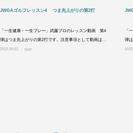
JWGAゴルフレッスン4 つま先上がりの第2打
JW
「一生健康・一生プレー」武藤プロのレッスン動画 第4
「一
弾はつま先上がりの第2打です。注意事項として動画は一
弾は
方通行の情報になりますので
方通
2022.09.02
2022
Golf