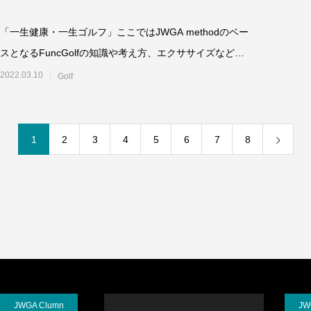
「一生健康・一生ゴルフ」ここではJWGA methodのベー
スとなるFuncGolfの知識や考え方、エクササイズなどを
紹介していま
2022.03.10
Golf
1
2
3
4
5
6
7
8
JWGA Clumn
JW