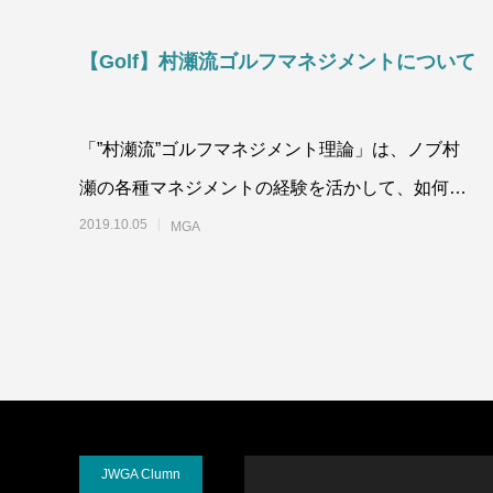
【Golf】村瀬流ゴルフマネジメントについて
「”村瀬流”ゴルフマネジメント理論」は、ノブ村
瀬の各種マネジメントの経験を活かして、如何に
身体に優しく、楽しみながら、成果を出していく
2019.10.05
MGA
かを
JWGA Clumn