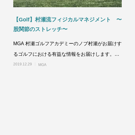
【Golf】村瀬流フィジカルマネジメント 〜
股関節のストレッチ〜
MGA 村瀬ゴルフアカデミーのノブ村瀬がお届けす
るゴルフにおける有益な情報をお届けします。公
式サイト http://nobugol
2019.12.29
MGA