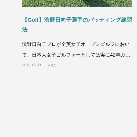
【Golf】渋野日向子選手のパッティング練習
法
渋野日向子プロが全英女子オープンゴルフにおい
て、日本人女子ゴルファーとしては実に42年ぶり
にメジャー優勝しました。その渋谷日向子選
2019.12.29
MGA