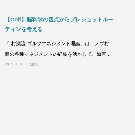
【Golf】脳科学の観点からプレショットルー
ティンを考える
「”村瀬流”ゴルフマネジメント理論」は、ノブ村
瀬の各種マネジメントの経験を活かして、如何に
身体に優しく、楽しみながら、成果を出していく
2019.10.17
MGA
かを