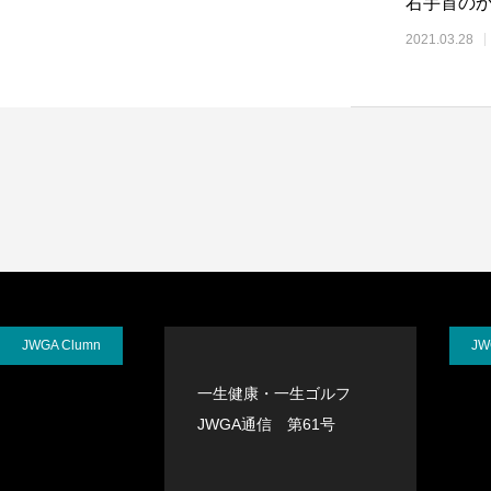
右手首の
2021.03.28
JWGA Clumn
JW
一生健康・一生ゴルフ
JWGA通信 第61号